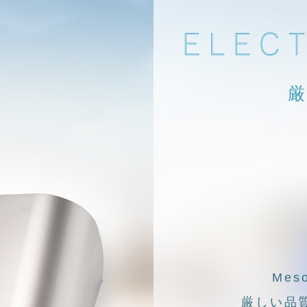
厳
Me
厳しい品質